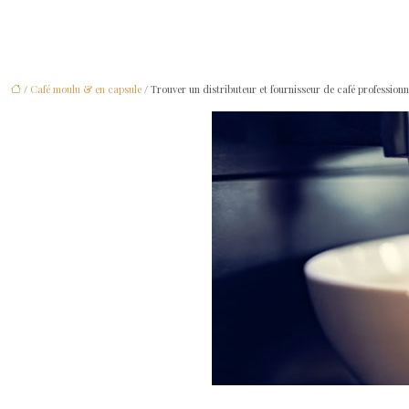
/
Café moulu & en capsule
/ Trouver un distributeur et fournisseur de café professionn